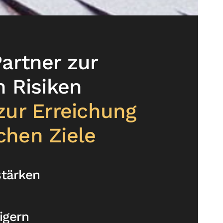
Partner zur
 Risiken
ur Erreichung
schen Ziele
tärken
igern