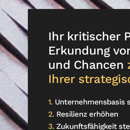
Ihr kritischer 
Erkundung von
und Chancen
z
Ihrer strategi
1.
Unternehmensbasis s
2.
Resilienz erhöhen
3.
Zukunftsfähigkeit ste